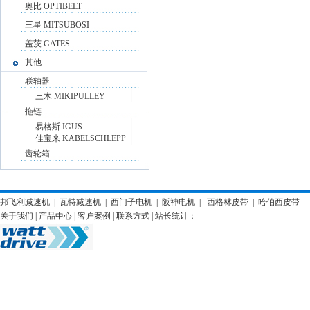
奥比 OPTIBELT
三星 MITSUBOSI
盖茨 GATES
其他
联轴器
三木 MIKIPULLEY
拖链
易格斯 IGUS
佳宝来 KABELSCHLEPP
齿轮箱
邦飞利减速机
|
瓦特减速机
|
西门子电机
|
阪神电机
|
西格林皮带
|
哈伯西皮带
关于我们
|
产品中心
|
客户案例
|
联系方式
| 站长统计：