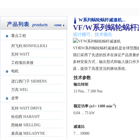
W系列蜗轮蜗杆减速机...
VF/W系列蜗轮蜗
设计精巧、技术领先
重点工程
邦飞利 BONFIGLIOLI
VF和W系列蜗轮蜗杆减速机是全球范围
瓦特 WATT
我们采用了先进的技术在保证产品质量
多种安装方式，输出型式和输入接口作
工程项目承接
器，提供了高度灵活的驱动系统。
电机
技术参数
进口西门子 SIEMENS
输出转矩
万高 WEG
13 Nm... 7.100 Nm
皮带
-1
额定功率
(n1= 1400 min
)
瓦特 WATT DRIVE
0,04 ... 75 kW
哈伯西 HABASIT
西格林 SIEGLING
减速比
麦高迪 MEGADYNE
7 ... 10000