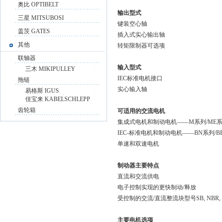
奥比 OPTIBELT
输出型式
三星 MITSUBOSI
键装空心轴
盖茨 GATES
插入式实心输出轴
其他
转矩限制器可选项
联轴器
输入型式
三木 MIKIPULLEY
IEC标准电机接口
拖链
实心输入轴
易格斯 IGUS
佳宝来 KABELSCHLEPP
齿轮箱
可适用的交流电机
集成式电机和制动电机——M系列/ME
IEC-标准电机和制动电机——BN系列/B
单速和双速电机
制动器主要特点
直流和交流供电
电子控制实现的更快制动/释放
受控制的交流/直流整流块型号SB, NBR, S
主要电机选项