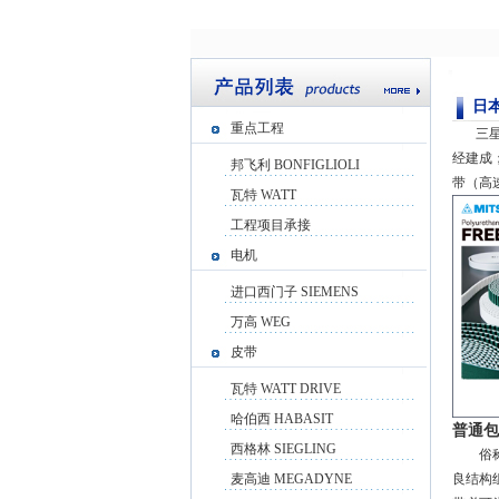
日本
重点工程
三星皮
经建成
邦飞利 BONFIGLIOLI
带（高
瓦特 WATT
工程项目承接
电机
进口西门子 SIEMENS
万高 WEG
皮带
瓦特 WATT DRIVE
哈伯西 HABASIT
普通包
西格林 SIEGLING
俗称普
麦高迪 MEGADYNE
良结构