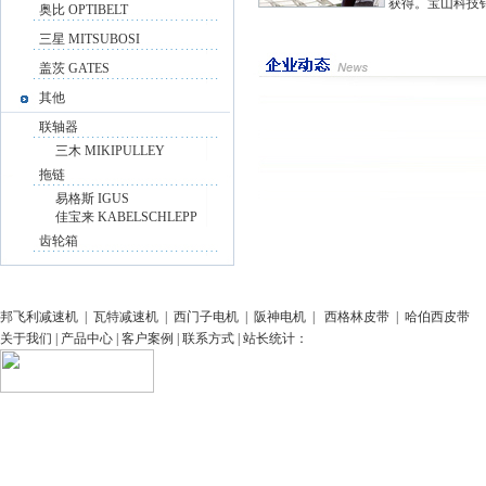
获得。宝山科技销售
奥比 OPTIBELT
三星 MITSUBOSI
盖茨 GATES
其他
联轴器
三木 MIKIPULLEY
拖链
易格斯 IGUS
佳宝来 KABELSCHLEPP
齿轮箱
邦飞利减速机
|
瓦特减速机
|
西门子电机
|
阪神电机
|
西格林皮带
|
哈伯西皮带
关于我们
|
产品中心
|
客户案例
|
联系方式
| 站长统计：