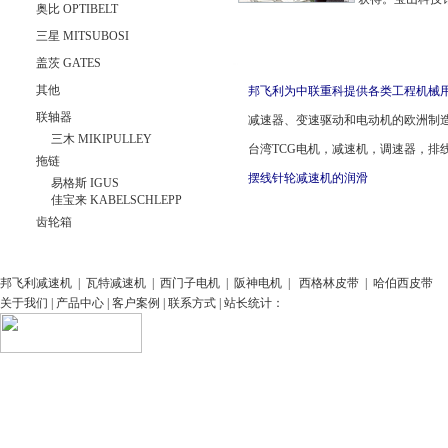
奥比 OPTIBELT
三星 MITSUBOSI
盖茨 GATES
其他
邦飞利为中联重科提供各类工程机械
联轴器
减速器、变速驱动和电动机的欧洲制造商的
三木 MIKIPULLEY
台湾TCG电机，减速机，调速器，排
拖链
摆线针轮减速机的润滑
易格斯 IGUS
佳宝来 KABELSCHLEPP
齿轮箱
邦飞利减速机
|
瓦特减速机
|
西门子电机
|
阪神电机
|
西格林皮带
|
哈伯西皮带
关于我们
|
产品中心
|
客户案例
|
联系方式
| 站长统计：