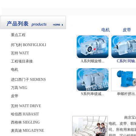
重点工程
电机
皮带
重点工程
邦飞利 BONFIGLIOLI
瓦特 WATT
A系列螺旋锥...
C系列 同轴..
工程项目承接
电机
进口西门子 SIEMENS
万高 WEG
S系列单级减...
单螺杆挤出..
皮带
瓦特 WATT DRIVE
哈伯西 HABASIT
南京宝山科技
西格林 SIEGLING
电机、皮带、联
司。所有用来组
麦高迪 MEGADYNE
获得。宝山科技销售